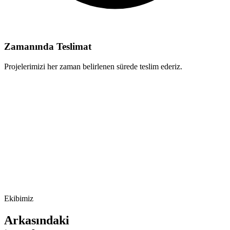
Zamanında Teslimat
Projelerimizi her zaman belirlenen sürede teslim ederiz.
App.tsx
import
 { 
useState
 } 
from
'react'
export
function
App
() {

return
 <
div
>Hello</
div
>

}
db.ts
const
user
 = 
await
db
  .
select
()

  .
from
(
'users'
)

  .
where
({ 
id
: 
1
 })
Ekibimiz
Arkasındaki