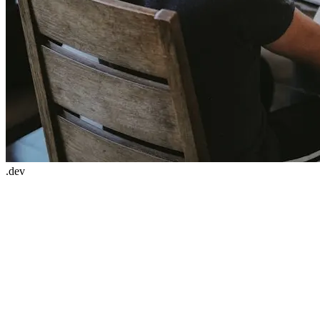
.dev
types.ts
interface
User
 {

id
: 
string
name
: 
string
email
: 
string
}
Uptime
99.9%