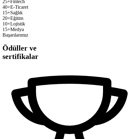
25+
Fintech
40+
E-Ticaret
15+
Sağlık
20+
Eğitim
10+
Lojistik
15+
Medya
Başarılarımız
Ödüller ve
sertifikalar