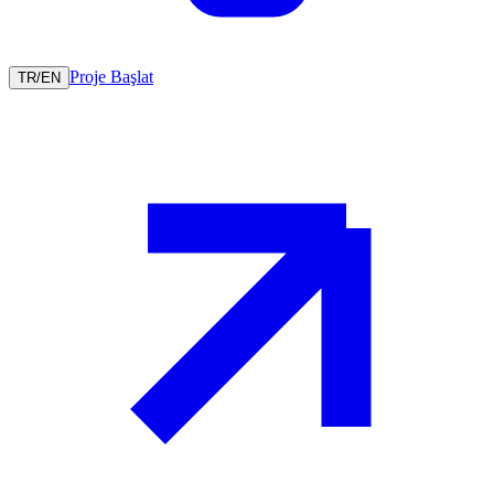
Proje Başlat
TR
/
EN