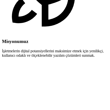
Misyonumuz
İşletmelerin dijital potansiyellerini maksimize etmek için yenilikçi,
kullanıcı odaklı ve ölçeklenebilir yazılım çözümleri sunmak.
terminal
❯
git log --oneline
150+ commits
❯
npm run history