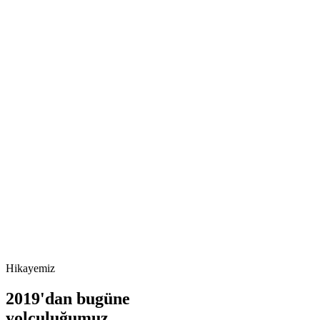
ust now
+
feat: 100th project
ain
Hikayemiz
2019'dan bugüne
yolculuğumuz