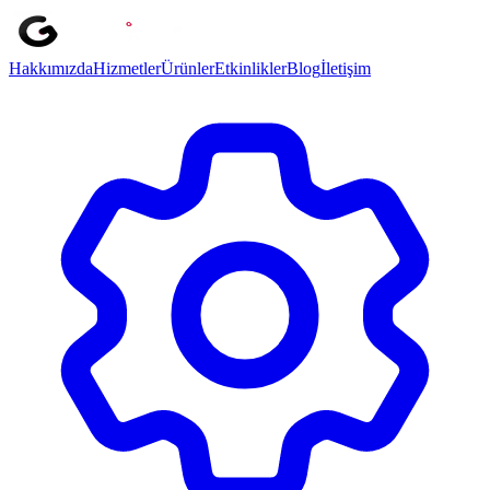
Ana içeriğe geç
Hakkımızda
Hizmetler
Ürünler
Etkinlikler
Blog
İletişim