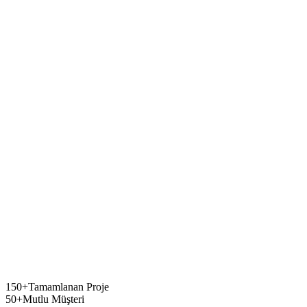
12% faster
150+
Tamamlanan Proje
50+
Mutlu Müşteri