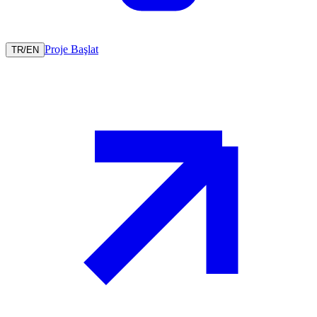
Proje Başlat
TR
/
EN