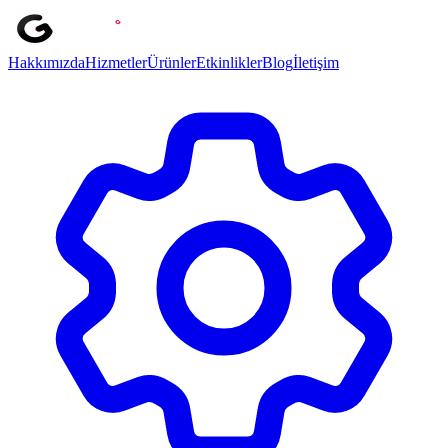
Ana içeriğe geç
Hakkımızda
Hizmetler
Ürünler
Etkinlikler
Blog
İletişim